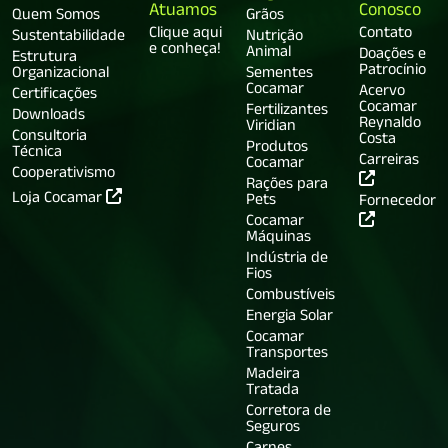
Atuamos
Conosco
Quem Somos
Grãos
Clique aqui
Contato
Sustentabilidade
Nutrição
e conheça!
Animal
Doações e
Estrutura
Patrocínio
Organizacional
Sementes
Cocamar
Acervo
Certificações
Cocamar
Fertilizantes
Downloads
Reynaldo
Viridian
Consultoria
Costa
Produtos
Técnica
Carreiras
Cocamar
Cooperativismo
Rações para
Loja Cocamar
Pets
Fornecedor
Cocamar
Máquinas
Indústria de
Fios
Combustíveis
Energia Solar
Cocamar
Transportes
Madeira
Tratada
Corretora de
Seguros