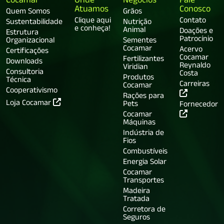
Cocamar
Onde
Negócios
Fale
Atuamos
Conosco
Quem Somos
Grãos
Clique aqui
Contato
Sustentabilidade
Nutrição
e conheça!
Animal
Doações e
Estrutura
Patrocínio
Organizacional
Sementes
Cocamar
Acervo
Certificações
Cocamar
Fertilizantes
Downloads
Reynaldo
Viridian
Consultoria
Costa
Produtos
Técnica
Carreiras
Cocamar
Cooperativismo
Rações para
Loja Cocamar
Pets
Fornecedor
Cocamar
Máquinas
Indústria de
Fios
Combustíveis
Energia Solar
Cocamar
Transportes
Madeira
Tratada
Corretora de
Seguros