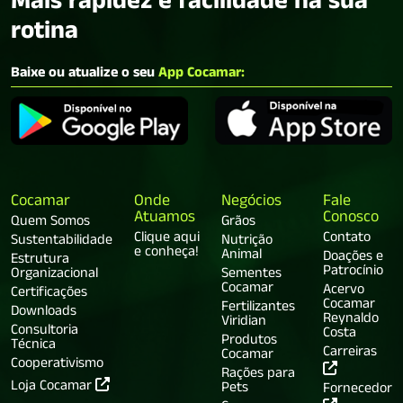
Mais rapidez e facilidade na sua
rotina
Baixe ou atualize o seu
App Cocamar:
Cocamar
Onde
Negócios
Fale
Atuamos
Conosco
Quem Somos
Grãos
Clique aqui
Contato
Sustentabilidade
Nutrição
e conheça!
Animal
Doações e
Estrutura
Patrocínio
Organizacional
Sementes
Cocamar
Acervo
Certificações
Cocamar
Fertilizantes
Downloads
Reynaldo
Viridian
Consultoria
Costa
Produtos
Técnica
Carreiras
Cocamar
Cooperativismo
Rações para
Loja Cocamar
Pets
Fornecedor