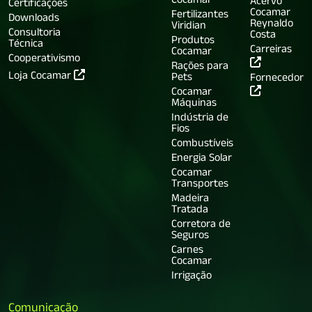
Cocamar
Acervo
Certificações
Cocamar
Fertilizantes
Downloads
Reynaldo
Viridian
Consultoria
Costa
Produtos
Técnica
Carreiras
Cocamar
Cooperativismo
Rações para
Loja Cocamar
Pets
Fornecedor
Cocamar
Máquinas
Indústria de
Fios
Combustíveis
Energia Solar
Cocamar
Transportes
Madeira
Tratada
Corretora de
Seguros
Carnes
Cocamar
Irrigação
Comunicação