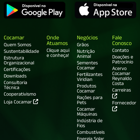
Cocamar
Onde
Negócios
Fale
Atuamos
Conosco
Quem Somos
Grãos
Clique aqui
Contato
Sustentabilidade
Nutrição
e conheça!
Animal
Doações e
Estrutura
Patrocínio
Organizacional
Sementes
Cocamar
Acervo
Certificações
Cocamar
Fertilizantes
Downloads
Reynaldo
Viridian
Consultoria
Costa
Produtos
Técnica
Carreiras
Cocamar
Cooperativismo
Rações para
Loja Cocamar
Pets
Fornecedor
Cocamar
Máquinas
Indústria de
Fios
Combustíveis
Energia Solar