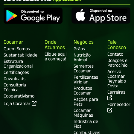
Baixe ou atualize o seu
App Cocamar:
Cocamar
Onde
Negócios
Fale
Atuamos
Conosco
Quem Somos
Grãos
Clique aqui
Contato
Sustentabilidade
Nutrição
e conheça!
Animal
Doações e
Estrutura
Patrocínio
Organizacional
Sementes
Cocamar
Acervo
Certificações
Cocamar
Fertilizantes
Downloads
Reynaldo
Viridian
Consultoria
Costa
Produtos
Técnica
Carreiras
Cocamar
Cooperativismo
Rações para
Loja Cocamar
Pets
Fornecedor
Cocamar
Máquinas
Indústria de
Fios
Combustíveis