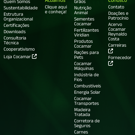
Atuamos
Conosco
Quem Somos
Grãos
Clique aqui
Contato
Sustentabilidade
Nutrição
e conheça!
Animal
Doações e
Estrutura
Patrocínio
Organizacional
Sementes
Cocamar
Acervo
Certificações
Cocamar
Fertilizantes
Downloads
Reynaldo
Viridian
Consultoria
Costa
Produtos
Técnica
Carreiras
Cocamar
Cooperativismo
Rações para
Loja Cocamar
Pets
Fornecedor
Cocamar
Máquinas
Indústria de
Fios
Combustíveis
Energia Solar
Cocamar
Transportes
Madeira
Tratada
Corretora de
Seguros
Carnes