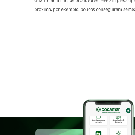
Quanto ao milho, os produtores revelam preocupaç
próximo, por exemplo, poucos conseguiram semear 