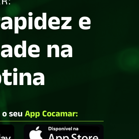
R:
rapidez e
dade na
otina
e o seu
App Cocamar: