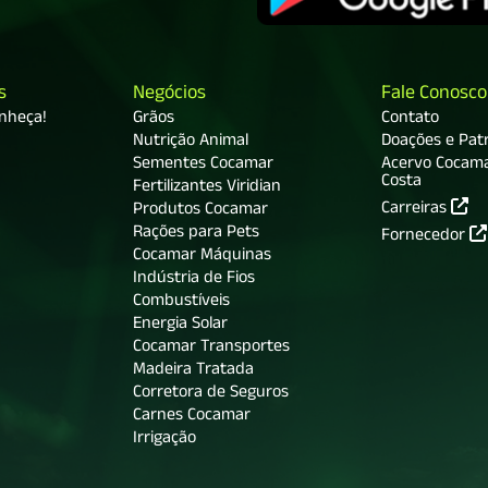
s
Negócios
Fale Conosco
onheça!
Grãos
Contato
Nutrição Animal
Doações e Patr
Sementes Cocamar
Acervo Cocam
Costa
Fertilizantes Viridian
Carreiras
Produtos Cocamar
Rações para Pets
Fornecedor
Cocamar Máquinas
Indústria de Fios
Combustíveis
Energia Solar
Cocamar Transportes
Madeira Tratada
Corretora de Seguros
Carnes Cocamar
Irrigação