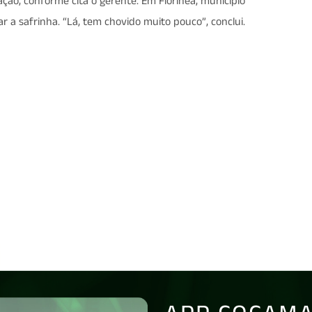
ão, conforme cita o gerente. Em Florínea, município
a safrinha. “Lá, tem chovido muito pouco”, conclui.