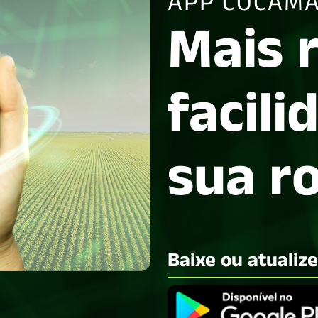
APP COCAMA
Mais 
facili
sua r
Baixe ou atualiz