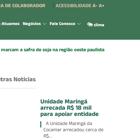
A DE COLABORADOR
ACESSIBILIDADE
A-
A+
e Atuamos
Negócios
Fale Conosco
clima
marcam a safra de soja na região oeste paulista
tras Notícias
Unidade Maringá
arrecada R$ 18 mil
para apoiar entidade
A Unidade Maringá da
Cocamar arrecadou cerca de
R$...