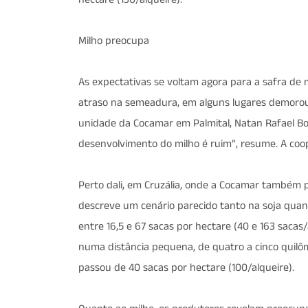
hectare (130/alqueire).
Milho preocupa
As expectativas se voltam agora para a safra de
atraso na semeadura, em alguns lugares demorou 
unidade da Cocamar em Palmital, Natan Rafael Bo
desenvolvimento do milho é ruim”, resume. A coo
Perto dali, em Cruzália, onde a Cocamar também 
descreve um cenário parecido tanto na soja quant
entre 16,5 e 67 sacas por hectare (40 e 163 saca
numa distância pequena, de quatro a cinco quilôm
passou de 40 sacas por hectare (100/alqueire).