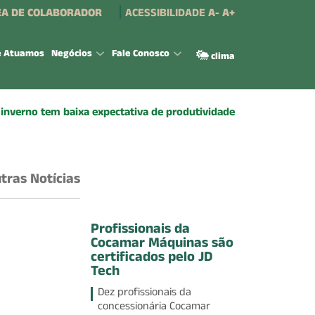
A DE COLABORADOR
ACESSIBILIDADE
A-
A+
e Atuamos
Negócios
Fale Conosco
clima
 inverno tem baixa expectativa de produtividade
tras Notícias
Profissionais da
Cocamar Máquinas são
certificados pelo JD
Tech
Dez profissionais da
concessionária Cocamar