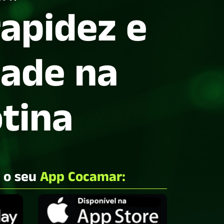
rapidez e
dade na
otina
e o seu
App Cocamar: