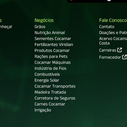
s
Negócios
Fale Conosco
onheça!
Grãos
Contato
Nutrição Animal
Doações e Patr
Sementes Cocamar
Acervo Cocam
Costa
Fertilizantes Viridian
Carreiras
Produtos Cocamar
Rações para Pets
Fornecedor
Cocamar Máquinas
Indústria de Fios
Combustíveis
Energia Solar
Cocamar Transportes
Madeira Tratada
Corretora de Seguros
Carnes Cocamar
Irrigação