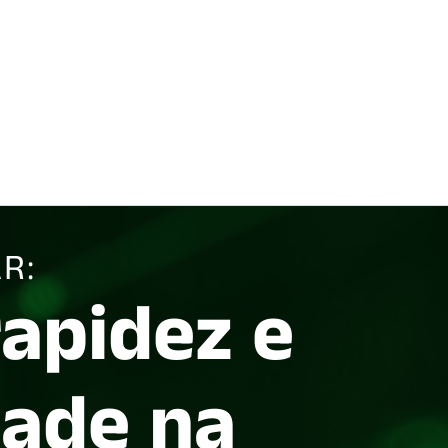
R:
rapidez e
dade na