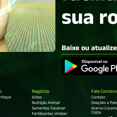
sua r
Baixe ou atualiz
s
Negócios
Fale Conosco
onheça!
Grãos
Contato
Nutrição Animal
Doações e Patr
Sementes Cocamar
Acervo Cocam
Costa
Fertilizantes Viridian