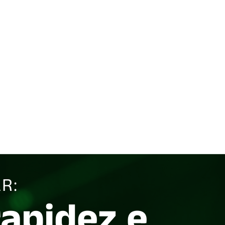
R:
rapidez e