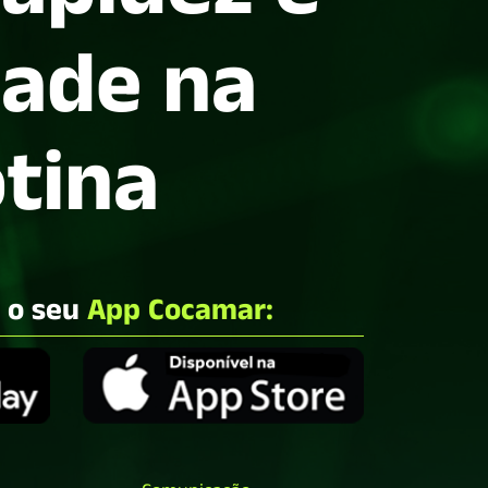
dade na
otina
e o seu
App Cocamar: