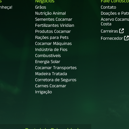
s
Negócios
Fale Conosco
onheça!
Grãos
Contato
Nutrição Animal
Doações e Patr
Sementes Cocamar
Acervo Cocam
Costa
Fertilizantes Viridian
Carreiras
Produtos Cocamar
Rações para Pets
Fornecedor
Cocamar Máquinas
Indústria de Fios
Combustíveis
Energia Solar
Cocamar Transportes
Madeira Tratada
Corretora de Seguros
Carnes Cocamar
Irrigação