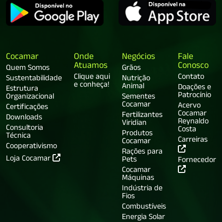
Cocamar
Onde
Negócios
Fale
Atuamos
Conosco
Quem Somos
Grãos
Clique aqui
Contato
Sustentabilidade
Nutrição
e conheça!
Animal
Doações e
Estrutura
Patrocínio
Organizacional
Sementes
Cocamar
Acervo
Certificações
Cocamar
Fertilizantes
Downloads
Reynaldo
Viridian
Consultoria
Costa
Produtos
Técnica
Carreiras
Cocamar
Cooperativismo
Rações para
Loja Cocamar
Pets
Fornecedor
Cocamar
Máquinas
Indústria de
Fios
Combustíveis
Energia Solar