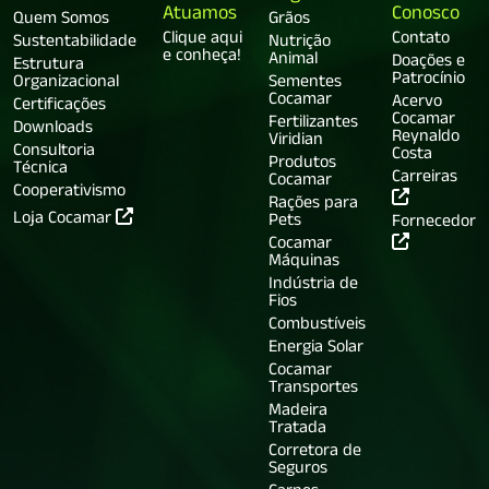
Atuamos
Conosco
Quem Somos
Grãos
Clique aqui
Contato
Sustentabilidade
Nutrição
e conheça!
Animal
Doações e
Estrutura
Patrocínio
Organizacional
Sementes
Cocamar
Acervo
Certificações
Cocamar
Fertilizantes
Downloads
Reynaldo
Viridian
Consultoria
Costa
Produtos
Técnica
Carreiras
Cocamar
Cooperativismo
Rações para
Loja Cocamar
Pets
Fornecedor
Cocamar
Máquinas
Indústria de
Fios
Combustíveis
Energia Solar
Cocamar
Transportes
Madeira
Tratada
Corretora de
Seguros