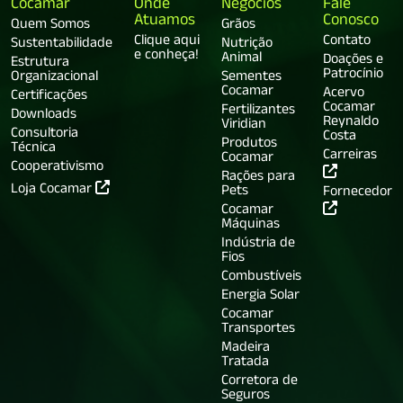
Cocamar
Onde
Negócios
Fale
Atuamos
Conosco
Quem Somos
Grãos
Clique aqui
Contato
Sustentabilidade
Nutrição
e conheça!
Animal
Doações e
Estrutura
Patrocínio
Organizacional
Sementes
Cocamar
Acervo
Certificações
Cocamar
Fertilizantes
Downloads
Reynaldo
Viridian
Consultoria
Costa
Produtos
Técnica
Carreiras
Cocamar
Cooperativismo
Rações para
Loja Cocamar
Pets
Fornecedor
Cocamar
Máquinas
Indústria de
Fios
Combustíveis
Energia Solar
Cocamar
Transportes
Madeira
Tratada
Corretora de
Seguros