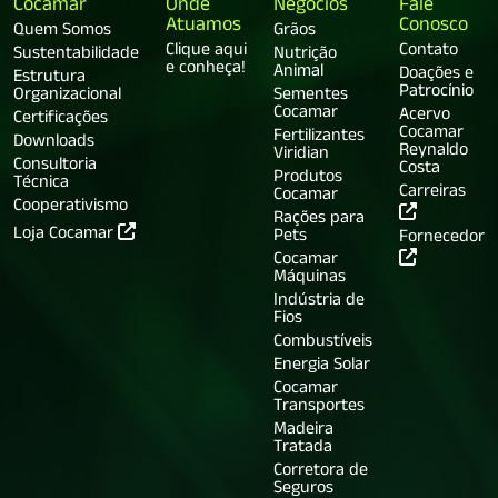
Cocamar
Onde
Negócios
Fale
Atuamos
Conosco
Quem Somos
Grãos
Clique aqui
Contato
Sustentabilidade
Nutrição
e conheça!
Animal
Doações e
Estrutura
Patrocínio
Organizacional
Sementes
Cocamar
Acervo
Certificações
Cocamar
Fertilizantes
Downloads
Reynaldo
Viridian
Consultoria
Costa
Produtos
Técnica
Carreiras
Cocamar
Cooperativismo
Rações para
Loja Cocamar
Pets
Fornecedor
Cocamar
Máquinas
Indústria de
Fios
Combustíveis
Energia Solar
Cocamar
Transportes
Madeira
Tratada
Corretora de
Seguros