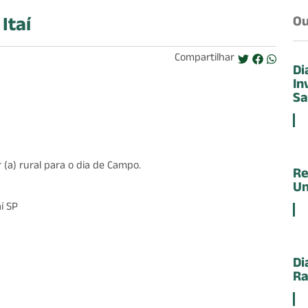
Itaí
Ou
Compartilhar
Di
In
Sa
(a) rural para o dia de Campo.
Re
Un
aí SP
Di
Ra