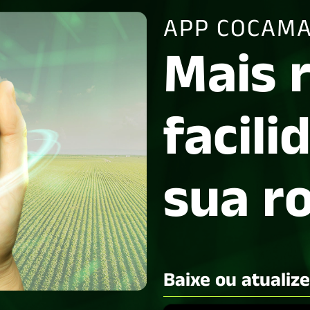
APP COCAMA
Mais 
facili
sua r
Baixe ou atualiz