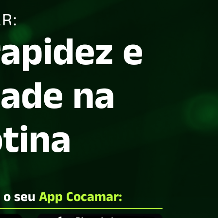
R:
rapidez e
dade na
otina
e o seu
App Cocamar: