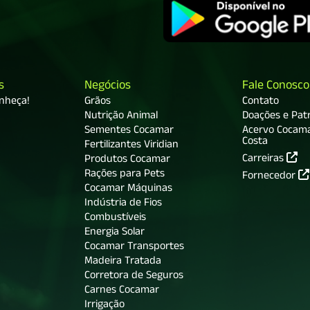
s
Negócios
Fale Conosco
onheça!
Grãos
Contato
Nutrição Animal
Doações e Patr
Sementes Cocamar
Acervo Cocam
Costa
Fertilizantes Viridian
Carreiras
Produtos Cocamar
Rações para Pets
Fornecedor
Cocamar Máquinas
Indústria de Fios
Combustíveis
Energia Solar
Cocamar Transportes
Madeira Tratada
Corretora de Seguros
Carnes Cocamar
Irrigação