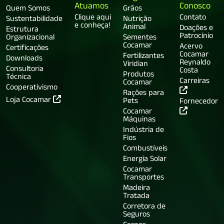
Atuamos
Conosco
Quem Somos
Grãos
Clique aqui
Contato
Sustentabilidade
Nutrição
e conheça!
Animal
Doações e
Estrutura
Patrocínio
Organizacional
Sementes
Cocamar
Acervo
Certificações
Cocamar
Fertilizantes
Downloads
Reynaldo
Viridian
Consultoria
Costa
Produtos
Técnica
Carreiras
Cocamar
Cooperativismo
Rações para
Loja Cocamar
Pets
Fornecedor
Cocamar
Máquinas
Indústria de
Fios
Combustíveis
Energia Solar
Cocamar
Transportes
Madeira
Tratada
Corretora de
Seguros