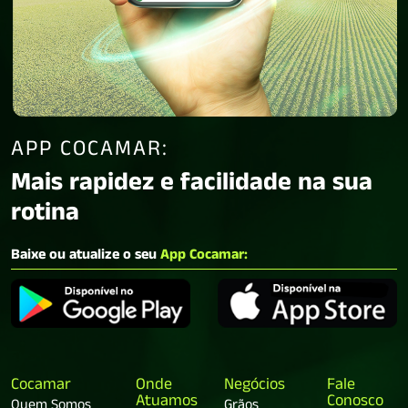
APP COCAMAR:
Mais rapidez e facilidade na sua
rotina
Baixe ou atualize o seu
App Cocamar:
Cocamar
Onde
Negócios
Fale
Atuamos
Conosco
Quem Somos
Grãos