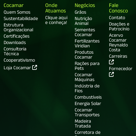
Cocamar
Onde
Negócios
Fale
Atuamos
Conosco
Quem Somos
Grãos
Clique aqui
Contato
Sustentabilidade
Nutrição
e conheça!
Animal
Doações e
Estrutura
Patrocínio
Organizacional
Sementes
Cocamar
Acervo
Certificações
Cocamar
Fertilizantes
Downloads
Reynaldo
Viridian
Consultoria
Costa
Produtos
Técnica
Carreiras
Cocamar
Cooperativismo
Rações para
Loja Cocamar
Pets
Fornecedor
Cocamar
Máquinas
Indústria de
Fios
Combustíveis
Energia Solar
Cocamar
Transportes
Madeira
Tratada
Corretora de