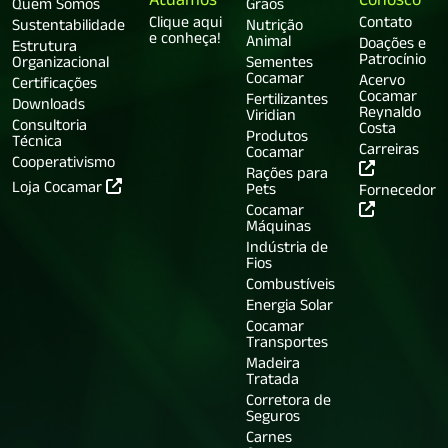
Atuamos
Conosco
Quem Somos
Grãos
Clique aqui
Contato
Sustentabilidade
Nutrição
e conheça!
Animal
Doações e
Estrutura
Patrocínio
Organizacional
Sementes
Cocamar
Acervo
Certificações
Cocamar
Fertilizantes
Downloads
Reynaldo
Viridian
Consultoria
Costa
Produtos
Técnica
Carreiras
Cocamar
Cooperativismo
Rações para
Loja Cocamar
Pets
Fornecedor
Cocamar
Máquinas
Indústria de
Fios
Combustíveis
Energia Solar
Cocamar
Transportes
Madeira
Tratada
Corretora de
Seguros
Carnes