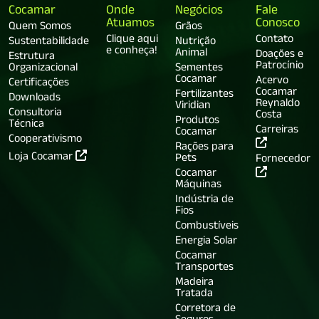
Cocamar
Onde
Negócios
Fale
Atuamos
Conosco
Quem Somos
Grãos
Clique aqui
Contato
Sustentabilidade
Nutrição
e conheça!
Animal
Doações e
Estrutura
Patrocínio
Organizacional
Sementes
Cocamar
Acervo
Certificações
Cocamar
Fertilizantes
Downloads
Reynaldo
Viridian
Consultoria
Costa
Produtos
Técnica
Carreiras
Cocamar
Cooperativismo
Rações para
Loja Cocamar
Pets
Fornecedor
Cocamar
Máquinas
Indústria de
Fios
Combustíveis
Energia Solar
Cocamar
Transportes
Madeira
Tratada
Corretora de