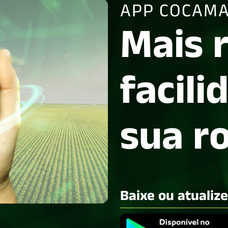
APP COCAMA
Mais 
facili
sua r
Baixe ou atualiz