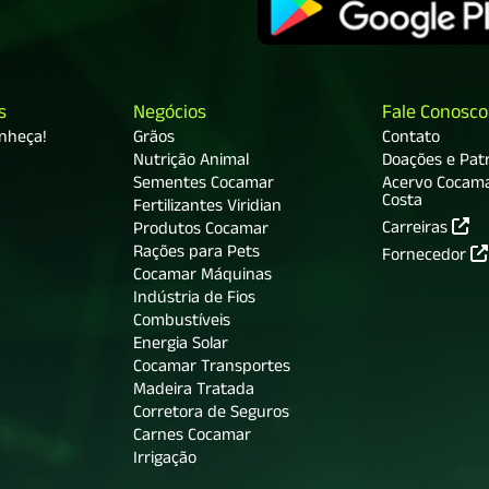
s
Negócios
Fale Conosco
onheça!
Grãos
Contato
Nutrição Animal
Doações e Patr
Sementes Cocamar
Acervo Cocam
Costa
Fertilizantes Viridian
Carreiras
Produtos Cocamar
Rações para Pets
Fornecedor
Cocamar Máquinas
Indústria de Fios
Combustíveis
Energia Solar
Cocamar Transportes
Madeira Tratada
Corretora de Seguros
Carnes Cocamar
Irrigação