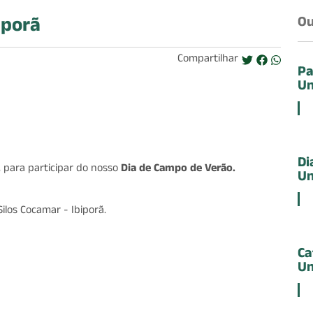
iporã
Ou
Compartilhar
Pa
Un
Di
 para participar do nosso
Dia de Campo de Verão.
Un
Silos Cocamar - Ibiporã.
Ca
Un