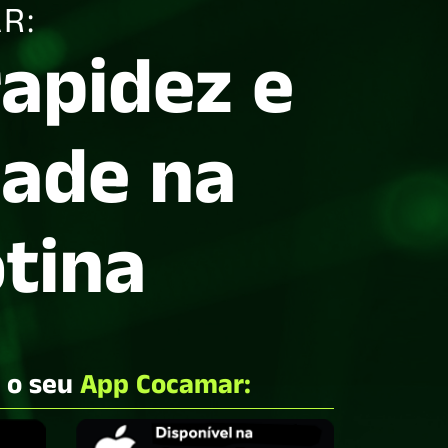
R:
rapidez e
dade na
otina
e o seu
App Cocamar: