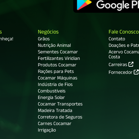
s
Negócios
Fale Conosco
onheça!
Grãos
Contato
Nutrição Animal
Doações e Patr
Sementes Cocamar
Acervo Cocam
Costa
Fertilizantes Viridian
Carreiras
Produtos Cocamar
Rações para Pets
Fornecedor
Cocamar Máquinas
Indústria de Fios
Combustíveis
Energia Solar
Cocamar Transportes
Madeira Tratada
Corretora de Seguros
Carnes Cocamar
Irrigação