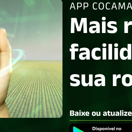
APP COCAMA
Mais 
facili
sua r
Baixe ou atualiz